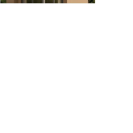
CONTACTOS
914 571 930 - Tiago Nunes
913 225 452
-
João Lopes
(Chamada para rede fixa Nacional)
geral@evohouse.pt
@evolutive_house
Política de Privacidade