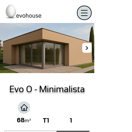
Evo 0 - Minimalista
68
T1
1
m²