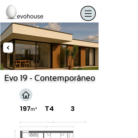
Evo 19
- Contemporâneo
197
T4
3
m²